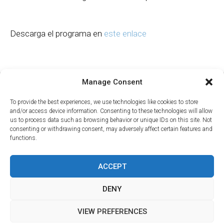
Descarga el programa en
este enlace
Manage Consent
To provide the best experiences, we use technologies like cookies to store
AVISO LEGAL
and/or access device information. Consenting to these technologies will allow
us to process data such as browsing behavior or unique IDs on this site. Not
consenting or withdrawing consent, may adversely affect certain features and
POLÍTICA DE PRIVACIDAD
functions.
POLÍTICA DE COOKIES
ACCEPT
CONTACTO
DENY
VIEW PREFERENCES