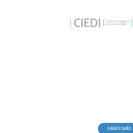
centro.economia.digital@uam.es
CEN
E
Nuest
tr
SABER MÁS